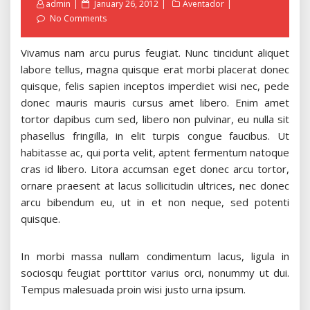
Posted
admin
January 26, 2012
Aventador
on
No Comments
Vivamus nam arcu purus feugiat. Nunc tincidunt aliquet
labore tellus, magna
quisque erat
morbi placerat donec
quisque, felis sapien inceptos imperdiet wisi nec, pede
donec mauris mauris cursus amet libero. Enim amet
tortor dapibus cum sed, libero non pulvinar, eu nulla sit
phasellus fringilla, in elit turpis congue faucibus. Ut
habitasse ac, qui porta velit, aptent fermentum natoque
cras id libero. Litora accumsan eget donec arcu tortor,
ornare praesent at lacus sollicitudin ultrices, nec donec
arcu bibendum eu, ut in et non neque, sed potenti
quisque.
In morbi massa nullam condimentum lacus, ligula in
sociosqu feugiat porttitor varius orci, nonummy ut dui.
Tempus malesuada proin wisi justo urna ipsum.